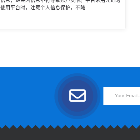
实信息，避免因信息不符导致账户受限。平台采用先进的
在使用平台时，注意个人信息保护，不随