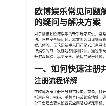
欧博娱乐常见问题
的疑问与解决方案
对于刚接触欧博娱乐的新手玩家来说，常
法、账户安全等问题。本文将为您详细解
娱乐体验。无论是新手入门还是老玩家寻
博娱乐的每一次游戏都顺利愉快。通过系
升游戏体验，享受安全、便捷的娱乐环境
一、如何快速注册
注册流程详解
在欧博娱乐注册账号非常简单。首先，打开
括用户名、密码、手机号码或邮箱地址。
分平台还会要求设置安全问题或绑定手机，