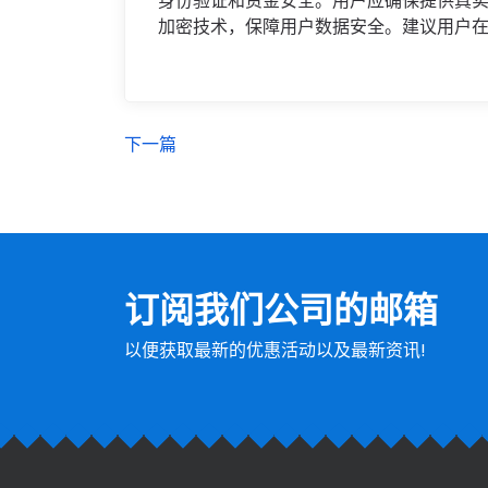
身份验证和资金安全。用户应确保提供真
加密技术，保障用户数据安全。建议用户
下一篇
订阅我们公司的邮箱
以便获取最新的优惠活动以及最新资讯!