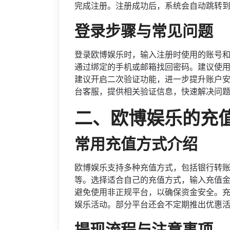
完成注册。注册成功后，系统会自动跳转
登录步骤与常见问题
登录欧博娱乐时，输入注册时使用的账号和
通过绑定的手机或邮箱找回密码。建议使
建议开启二次验证功能，进一步提升账户
台客服，提供相关验证信息，快速解决问
二、欧博娱乐的充
常用充值方式介绍
欧博娱乐支持多种充值方式，包括银行转
等。选择适合自己的充值方式，输入充值
避免使用非正规平台，以确保资金安全。
娱乐活动。部分平台还会不定期推出优惠
提现流程与注意事项