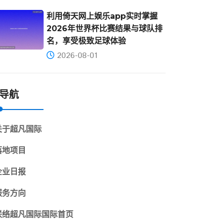
利用倚天网上娱乐app实时掌握
2026年世界杯比赛结果与球队排
名，享受极致足球体验
2026-08-01
导航
关于
超凡国际
落地项目
企业日报
服务方向
联络
超凡国际国际首页