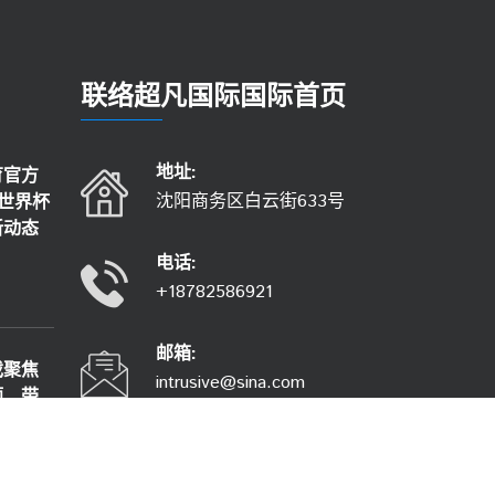
联络
超凡国际国际首页
地址:
育官方
沈阳商务区白云街633号
6世界杯
新动态
电话:
+18782586921
邮箱:
戏聚焦
intrusive@sina.com
题，带
新动态