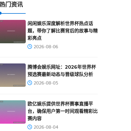
热门资讯
闲闲娱乐深度解析世界杯热点话
题，带你了解比赛背后的故事与精
彩亮点
2026-08-06
腾博会娱乐网址：2026年世界杯
预选赛最新动态与晋级球队分析
2026-08-05
欧亿娱乐提供世界杯赛事直播平
台，确保用户第一时间观看精彩比
赛内容
2026-08-04