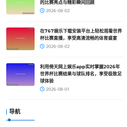
的比赛亮点与精彩瞬间回顾
2026-08-02
在767娱乐下载安装平台上轻松观看世界
杯比赛直播，享受高清流畅的体育盛宴
2026-08-02
利用倚天网上娱乐app实时掌握2026年
世界杯比赛结果与球队排名，享受极致足
球体验
2026-08-01
导航