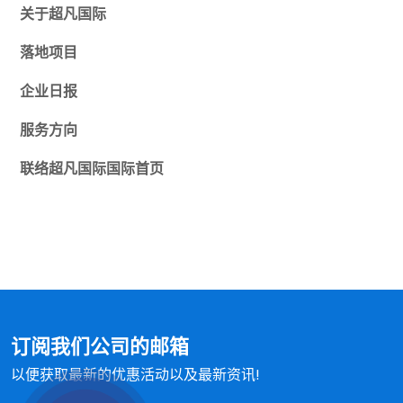
关于
超凡国际
落地项目
企业日报
服务方向
联络
超凡国际国际首页
订阅我们公司的邮箱
以便获取最新的优惠活动以及最新资讯!