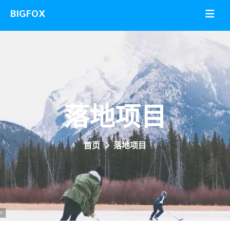
落地项目
首页
落地项目