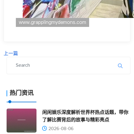
上一篇
热门资讯
闲闲娱乐深度解析世界杯热点话题，带你
了解比赛背后的故事与精彩亮点
2026-08-06