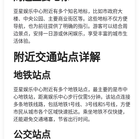
亚星娱乐中心附近有多个知名地标，比如市政府大
楼、中央公园、主要商业街区等。这些地标不仅方便
导航，也为前往提供了明确的指引。游客可以结合周
边景点，安排一日游或休闲娱乐，享受丰富的城市生
活体验。
附近交通站点详解
地铁站点
亚星娱乐中心附近有多个地铁站点，最主要的是市中
心地铁站，距离娱乐中心步行仅需5分钟。该站点连接
多条地铁线路，包括地铁1号线、3号线和5号线，方便
市民从城市各个区域快速抵达。乘坐地铁不仅快捷，
还能避免交通堵塞，节省出行时间。
公交站点