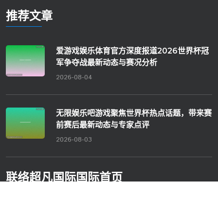
推荐文章
爱游戏娱乐体育官方深度报道2026世界杯冠
军争夺战最新动态与赛况分析
2026-08-04
无限娱乐吧游戏聚焦世界杯热点话题，带来赛
前赛后最新动态与专家点评
2026-08-03
联络
超凡国际国际首页
地址: