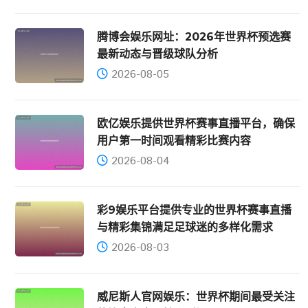
腾博会娱乐网址：2026年世界杯预选赛
最新动态与晋级球队分析
2026-08-05
欧亿娱乐提供世界杯赛事直播平台，确保
用户第一时间观看精彩比赛内容
2026-08-04
彩9娱乐平台提供专业的世界杯赛事直播
与精彩集锦满足足球迷的多样化需求
2026-08-03
威尼斯人官网娱乐：世界杯期间最受关注